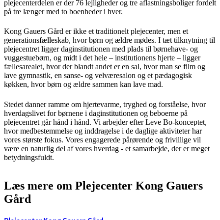
plejecenterdelen er der 76 lejligheder og tre aflastningsboliger fordelt
på tre længer med to boenheder i hver.
Kong Gauers Gård er ikke et traditionelt plejecenter, men et
generationsfælleskab, hvor børn og ældre mødes. I tæt tilknytning til
plejecentret ligger daginstitutionen med plads til børnehave- og
vuggestuebørn, og midt i det hele – institutionens hjerte – ligger
fællesarealet, hvor der blandt andet er en sal, hvor man se film og
lave gymnastik, en sanse- og velværesalon og et pædagogisk
køkken, hvor børn og ældre sammen kan lave mad.
Stedet danner ramme om hjertevarme, tryghed og forståelse, hvor
hverdagslivet for børnene i daginstitutionen og beboerne på
plejecentret går hånd i hånd. Vi arbejder efter Leve Bo-konceptet,
hvor medbestemmelse og inddragelse i de daglige aktiviteter har
vores største fokus. Vores engagerede pårørende og frivillige vil
være en naturlig del af vores hverdag - et samarbejde, der er meget
betydningsfuldt.
Læs mere om Plejecenter Kong Gauers
Gård