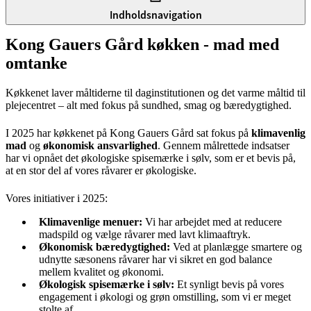
Indholdsnavigation
Kong Gauers Gård køkken - mad med
omtanke
Køkkenet laver måltiderne til daginstitutionen og det varme måltid til
plejecentret – alt med fokus på sundhed, smag og bæredygtighed.
I 2025 har køkkenet på Kong Gauers Gård sat fokus på
klimavenlig
mad
og
økonomisk ansvarlighed
. Gennem målrettede indsatser
har vi opnået det økologiske spisemærke i sølv, som er et bevis på,
at en stor del af vores råvarer er økologiske.
Vores initiativer i 2025:
Klimavenlige menuer:
Vi har arbejdet med at reducere
madspild og vælge råvarer med lavt klimaaftryk.
Økonomisk bæredygtighed:
Ved at planlægge smartere og
udnytte sæsonens råvarer har vi sikret en god balance
mellem kvalitet og økonomi.
Økologisk spisemærke i sølv:
Et synligt bevis på vores
engagement i økologi og grøn omstilling, som vi er meget
stolte af.