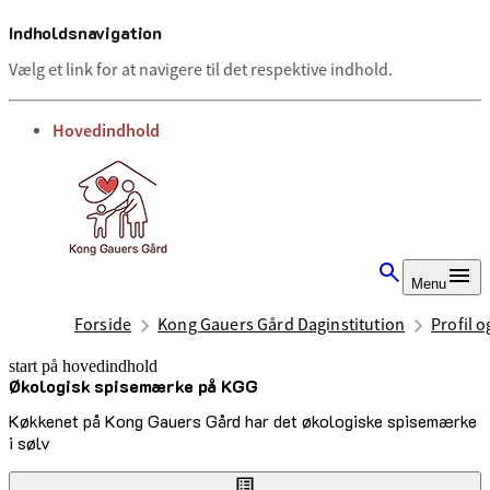
Indholdsnavigation
Vælg et link for at navigere til det respektive indhold.
gå til
Hovedindhold
Menu
Forside
Kong Gauers Gård Daginstitution
Profil 
start på hovedindhold
Økologisk spisemærke på KGG
senest opdateret 13. november 2025
Køkkenet på Kong Gauers Gård har det økologiske spisemærke
i sølv